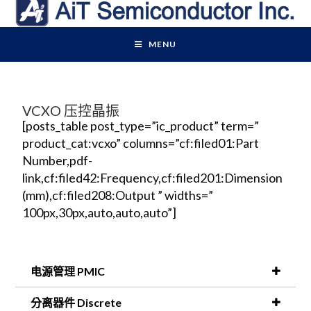
MENU
VCXO 压控晶振
[posts_table post_type=”ic_product” term=”
product_cat:vcxo” columns=”cf:filed01:Part
Number,pdf-
link,cf:filed42:Frequency,cf:filed201:Dimension
(mm),cf:filed208:Output ” widths=”
100px,30px,auto,auto,auto”]
电源管理 PMIC
分离器件 Discrete