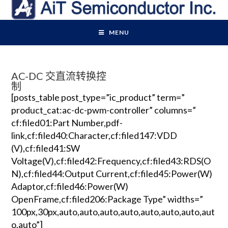
MENU
AC-DC 交直流转换控
制
[posts_table post_type=”ic_product” term=”
product_cat:ac-dc-pwm-controller” columns=”
cf:filed01:Part Number,pdf-
link,cf:filed40:Character,cf:filed147:VDD
(V),cf:filed41:SW
Voltage(V),cf:filed42:Frequency,cf:filed43:RDS(O
N),cf:filed44:Output Current,cf:filed45:Power(W)
Adaptor,cf:filed46:Power(W)
OpenFrame,cf:filed206:Package Type” widths=”
100px,30px,auto,auto,auto,auto,auto,auto,auto,aut
o,auto”]