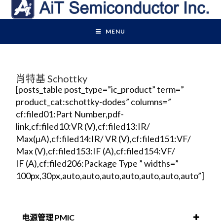
MENU
肖特基 Schottky
[posts_table post_type=”ic_product” term=”
product_cat:schottky-dodes” columns=”
cf:filed01:Part Number,pdf-
link,cf:filed10:VR (V),cf:filed13:IR/
Max(µA),cf:filed14:IR/ VR (V),cf:filed151:VF/
Max (V),cf:filed153:IF (A),cf:filed154:VF/
IF (A),cf:filed206:Package Type ” widths=”
100px,30px,auto,auto,auto,auto,auto,auto,auto”]
电源管理 PMIC