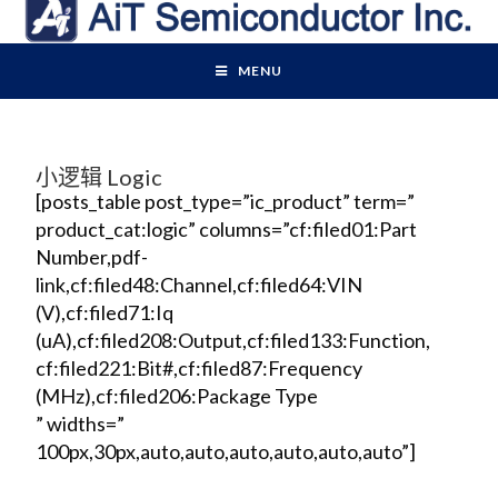
MENU
小逻辑 Logic
[posts_table post_type=”ic_product” term=”
product_cat:logic” columns=”cf:filed01:Part
Number,pdf-
link,cf:filed48:Channel,cf:filed64:VIN
(V),cf:filed71:Iq
(uA),cf:filed208:Output,cf:filed133:Function,
cf:filed221:Bit#,cf:filed87:Frequency
(MHz),cf:filed206:Package Type
” widths=”
100px,30px,auto,auto,auto,auto,auto,auto”]