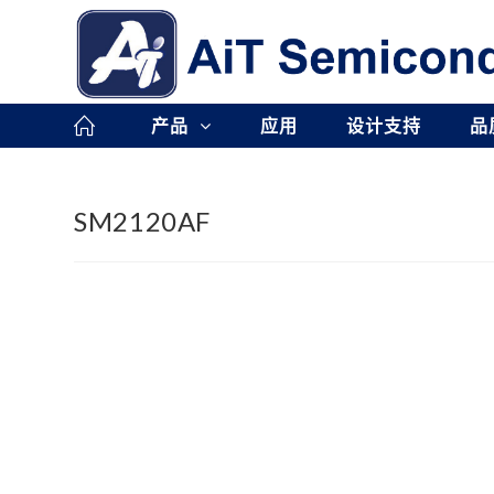
Skip
to
content
产品
应用
设计支持
品
SM2120AF