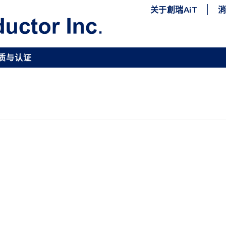
关于創瑞AiT
质与认证