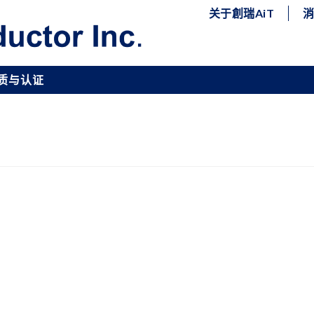
关于創瑞AiT
质与认证