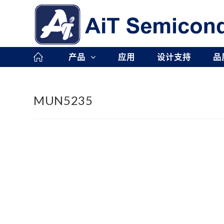
Skip
to
content
产品
应用
设计支持
品
MUN5235