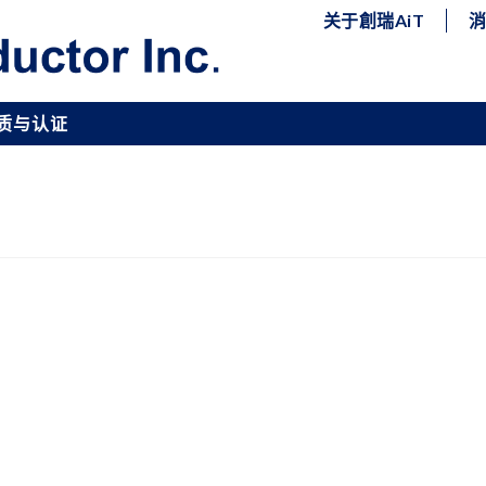
关于創瑞AiT
质与认证