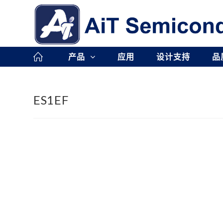
Skip
to
content
产品
应用
设计支持
品
ES1EF