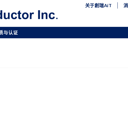
关于創瑞AiT
质与认证