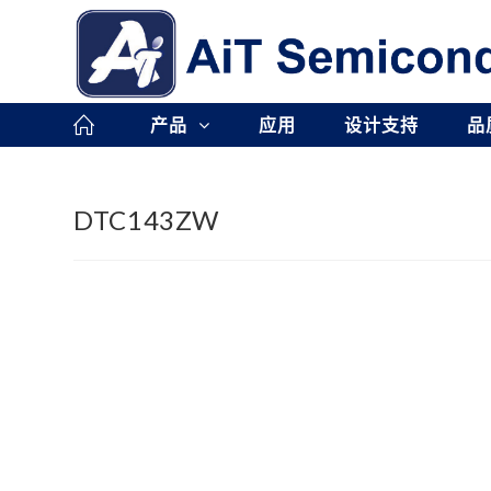
Skip
to
content
产品
应用
设计支持
品
DTC143ZW