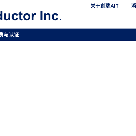
关于創瑞AiT
质与认证